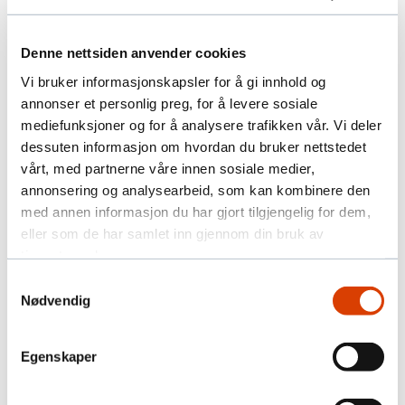
etikkutvalg.
Last ned Etisk bildeveileder her.
Denne nettsiden anvender cookies
Vi bruker informasjonskapsler for å gi innhold og
annonser et personlig preg, for å levere sosiale
mediefunksjoner og for å analysere trafikken vår. Vi deler
dessuten informasjon om hvordan du bruker nettstedet
Etiske retningslinjer i
vårt, med partnerne våre innen sosiale medier,
innsamling
annonsering og analysearbeid, som kan kombinere den
med annen informasjon du har gjort tilgjengelig for dem,
eller som de har samlet inn gjennom din bruk av
tjenestene deres.
Samtykkevalg
Nødvendig
Etisk og bærekraftig feltverving
Egenskaper
Veileder for sms, epost og digitale
kanaler