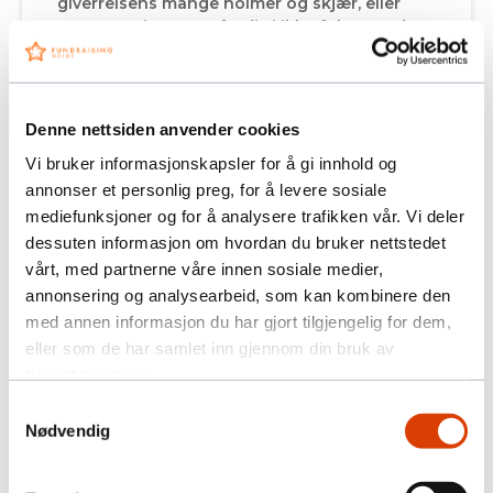
giverreisens mange holmer og skjær, eller
stopper reisen opp fordi vi ikke følger godt
nok med?
09. JAN 2023
Denne nettsiden anvender cookies
Vi bruker informasjonskapsler for å gi innhold og
annonser et personlig preg, for å levere sosiale
mediefunksjoner og for å analysere trafikken vår. Vi deler
dessuten informasjon om hvordan du bruker nettstedet
vårt, med partnerne våre innen sosiale medier,
annonsering og analysearbeid, som kan kombinere den
med annen informasjon du har gjort tilgjengelig for dem,
eller som de har samlet inn gjennom din bruk av
tjenestene deres.
Samtykkevalg
Nødvendig
FUNDRAISING-PRAT