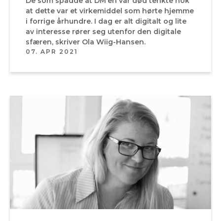
De som spådde at DM’en var død tenkte nok
at dette var et virkemiddel som hørte hjemme
i forrige århundre. I dag er alt digitalt og lite
av interesse rører seg utenfor den digitale
sfæren, skriver Ola Wiig-Hansen.
07. APR 2021