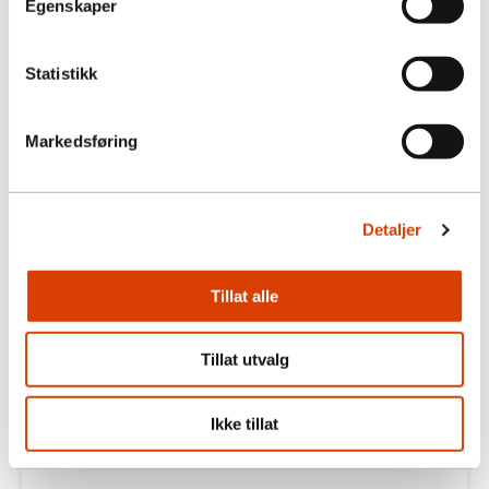
Norge har blitt (litt) villere!
Egenskaper
Gjennom å skape et digitalt stammesamfunn,
har vi høstet nye erfaringer med
Statistikk
kampanjearbeidet vårt.
02. NOV 2022
Markedsføring
Detaljer
Tillat alle
Tillat utvalg
Ikke tillat