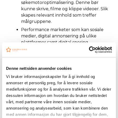
søkemotoroptimalisering. Denne bør
kunne skrive, filme og klippe videoer. Slik
skapes relevant innhold som treffer
målgruppene.
Performance marketer som kan sosiale
medier, digital annonsering på ulike
plattformer samt digital sporing.
Customer success-spesialist som tar seg av
varme givere og som har avansert
kunnskap innen e-postmarkedsføring,
Denne nettsiden anvender cookies
målgruppe-segmentering og CRM. Husk at
det er mye vanskeligere å rekruttere nye
Vi bruker informasjonskapsler for å gi innhold og
givere enn å beholde de man har.
annonser et personlig preg, for å levere sosiale
mediefunksjoner og for å analysere trafikken vår. Vi deler
En digital markedsleder bør vurderes når
dessuten informasjon om hvordan du bruker nettstedet
flere digitale roller er på plass. Lederen bør
vårt, med partnerne våre innen sosiale medier,
ha erfaring med de operative oppgavene,
annonsering og analysearbeid, som kan kombinere den
men jobbe strategisk og hjelpe teamet
med annen informasjon du har gjort tilgjengelig for dem,
med å samkjøre. Hen bør utforme en