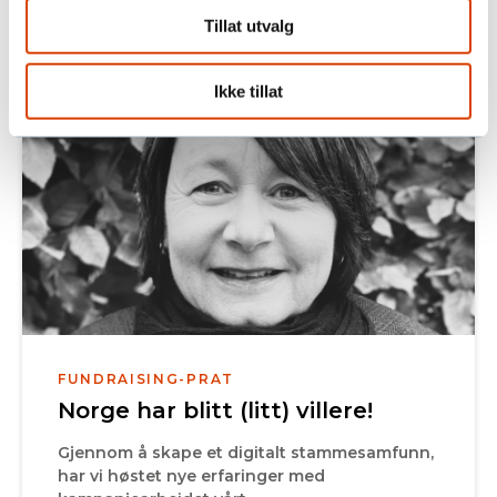
for fremtidsutsiktene dersom man ikke gjør det.
Tillat utvalg
Les også:
Ikke tillat
FUNDRAISING-PRAT
Norge har blitt (litt) villere!
Gjennom å skape et digitalt stammesamfunn,
har vi høstet nye erfaringer med