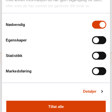
eller som de har samlet inn gjennom din bruk av
tjenestene deres.
Samtykkevalg
Diploma in fundraising
Nødvendig
Vil du være den som bidrar til økt inntjening for
organisasjonen? Gjennom dette dybdekurset får
Egenskaper
du diplom i fundraising.
Statistikk
Markedsføring
Detaljer
Tillat alle