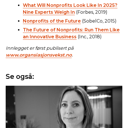
What Will Nonprofits Look Like In 2025?
Nine Experts Weigh In
(Forbes, 2019)
Nonprofits of the Future
(SobelCo, 2015)
The Future of Nonprofits: Run Them Like
an Innovative Business
(Inc., 2018)
Innlegget er først publisert på
www.organsiasjonsvekst.no
.
Se også: