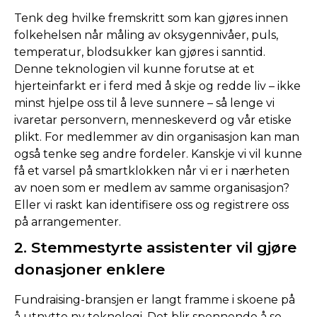
Tenk deg hvilke fremskritt som kan gjøres innen
folkehelsen når måling av oksygennivåer, puls,
temperatur, blodsukker kan gjøres i sanntid.
Denne teknologien vil kunne forutse at et
hjerteinfarkt er i ferd med å skje og redde liv – ikke
minst hjelpe oss til å leve sunnere – så lenge vi
ivaretar personvern, menneskeverd og vår etiske
plikt. For medlemmer av din organisasjon kan man
også tenke seg andre fordeler. Kanskje vi vil kunne
få et varsel på smartklokken når vi er i nærheten
av noen som er medlem av samme organisasjon?
Eller vi raskt kan identifisere oss og registrere oss
på arrangementer.
2. Stemmestyrte assistenter vil gjøre
donasjoner enklere
Fundraising-bransjen er langt framme i skoene på
å utnytte ny teknologi. Det blir spennende å se