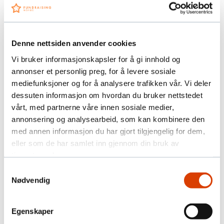
kun ved å si det til smarthøyttaleren.
3. Visjonær ledelse og mangfold i
organisasjonen
Denne nettsiden anvender cookies
Vi bruker informasjonskapsler for å gi innhold og
Det vil bli et tydelig generasjonsskifte i ledelsen
annonser et personlig preg, for å levere sosiale
hos organisasjoner. Den gamle skolen, som sier
mediefunksjoner og for å analysere trafikken vår. Vi deler
«det er ikke så viktig hvordan du har det, for du
dessuten informasjon om hvordan du bruker nettstedet
gjør det for et godt formål», ble ofte ledere etter
vårt, med partnerne våre innen sosiale medier,
lang og tro tjeneste. Vi vil i økende grad se at
annonsering og analysearbeid, som kan kombinere den
lederstrukturen profesjonaliseres.
med annen informasjon du har gjort tilgjengelig for dem,
Fremtidens ledere er visjonære, inspirerende og
eller som de har samlet inn gjennom din bruk av
dyktige til å bygge team. De vil være opptatt av å
tjenestene deres.
skape en organisasjonskultur med mangfold,
Samtykkevalg
inkludering og like muligheter uansett kjønn,
Nødvendig
alder, legning eller etnisitet. De vil også sørge for
at unge og nye som kommer inn blir inkludert, får
Egenskaper
utfordrende oppgaver og en tydelig karrierevei.