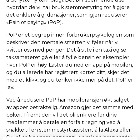
hvordan de vil ta i bruk stemmestyring for å gjøre
det enklere å gi donasjoner, som igjen reduserer
«Pain of paying» (PoP).
PoP er et begrep innen forbrukerpsykologien som
beskriver den mentale smerten vi føler når vi
kvitter oss med penger. Det å sitte i en taxi og se
taksameteret gå eller å fylle bensin er eksempler
hvor PoP er høy. Laster du ned en app på mobilen,
og du allerede har registrert kortet ditt, skjer det
med et klikk, og du tenker ikke mer på det. PoP er
lav.
Ved å redusere PoP har mobilbransjen økt salget
av apper betraktelig. Amazon gjør det samme med
bøker. I fremtiden vil det bli enklere for dine
medlemmer å betale en forfalt regning ved å
snakke til en stemmestyrt assistent á la Alexa eller
Siri, eller å donere penger til en sak de brenner for