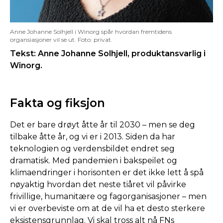
Anne Johanne Solhjell i Winorg spår hvordan fremtidens
organsiasjoner vil se ut. Foto: privat.
Tekst: Anne Johanne Solhjell, produktansvarlig i
Winorg.
Fakta og fiksjon
Det er bare drøyt åtte år til 2030 – men se deg
tilbake åtte år, og vi er i 2013. Siden da har
teknologien og verdensbildet endret seg
dramatisk. Med pandemien i bakspeilet og
klimaendringer i horisonten er det ikke lett å spå
nøyaktig hvordan det neste tiåret vil påvirke
frivillige, humanitære og fagorganisasjoner – men
vi er overbeviste om at de vil ha et desto sterkere
eksistensgrunnlag. Vi skal tross alt nå FNs