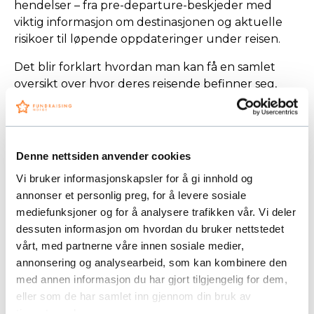
hendelser – fra pre-departure-beskjeder med
viktig informasjon om destinasjonen og aktuelle
risikoer til løpende oppdateringer under reisen.
Det blir forklart hvordan man kan få en samlet
oversikt over hvor deres reisende befinner seg,
samt mulighet til å kommunisere med og
informere dem mens de er på reise.
Presentasjonen gir også innsikt i hvordan både
Denne nettsiden anvender cookies
NGO-er og internasjonale organisasjoner bruker
Vi bruker informasjonskapsler for å gi innhold og
digitale verktøy for å styrke sitt duty of care og
annonser et personlig preg, for å levere sosiale
skape større trygghet for både medarbeidere og
mediefunksjoner og for å analysere trafikken vår. Vi deler
organisasjonen.
dessuten informasjon om hvordan du bruker nettstedet
Fundraisingfrokost er vår gratis faglige møteplass
vårt, med partnerne våre innen sosiale medier,
der Fundraising Norges leverandørmedlemmer
annonsering og analysearbeid, som kan kombinere den
presenterer aktuelle og relevante caser og
med annen informasjon du har gjort tilgjengelig for dem,
problemstillinger for bransjen. Det er gratis for
eller som de har samlet inn gjennom din bruk av
ansatte i organisasjoner som er medlem i
tjenestene deres.