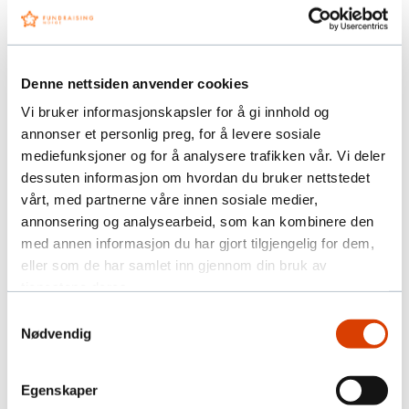
med skatterapportering og å takke giverne til å
automatisk få donasjonene med kontaktdata rett
inn i CRM systemet og å dermed kunne takke
giverne umiddelbart.
Denne nettsiden anvender cookies
Foredragsholdere
:
Vi bruker informasjonskapsler for å gi innhold og
annonser et personlig preg, for å levere sosiale
Line Fauske-Ilstad, Markedssjef
mediefunksjoner og for å analysere trafikken vår. Vi deler
privatmarked i Norges Røde Kors
dessuten informasjon om hvordan du bruker nettstedet
Hilde Forslund, Fagansvarlig CRM og
vårt, med partnerne våre innen sosiale medier,
analyse i Norges Røde Kors
annonsering og analysearbeid, som kan kombinere den
med annen informasjon du har gjort tilgjengelig for dem,
Haavard Melby, Produktsjef i Vipps
eller som de har samlet inn gjennom din bruk av
tjenestene deres.
Presentasjon av CRM-veileder for
Samtykkevalg
Nødvendig
medlemmene i Fundraising
Norge
Egenskaper