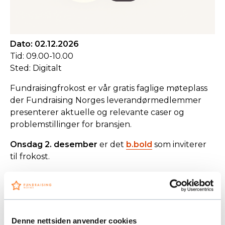
Dato: 02.12.2026
Tid: 09.00-10.00
Sted: Digitalt
Fundraisingfrokost er vår gratis faglige møteplass
der Fundraising Norges leverandørmedlemmer
presenterer aktuelle og relevante caser og
problemstillinger for bransjen.
Onsdag 2. desember
er det
b.bold
som inviterer
til frokost.
Det er gratis for ansatte i organisasjoner som er
medlem i Fundraising Norge å delta på våre
frokostmøter, men du må melde deg på i forkant.
Denne nettsiden anvender cookies