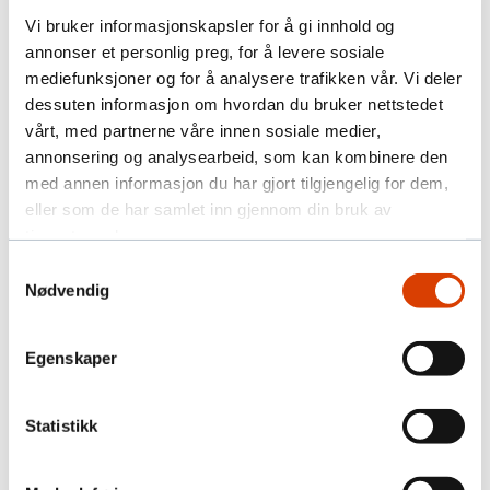
Vi bruker informasjonskapsler for å gi innhold og
Påmelding
annonser et personlig preg, for å levere sosiale
mediefunksjoner og for å analysere trafikken vår. Vi deler
dessuten informasjon om hvordan du bruker nettstedet
Les mer om b.bold:
vårt, med partnerne våre innen sosiale medier,
annonsering og analysearbeid, som kan kombinere den
med annen informasjon du har gjort tilgjengelig for dem,
eller som de har samlet inn gjennom din bruk av
tjenestene deres.
Samtykkevalg
Nødvendig
Egenskaper
Statistikk