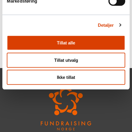
Markedsføring
b.bold
b.bold er et norsk rådgivermiljø for strategi og
fundraising. Rådgivere og partnere har lang
Detaljer
erfaring fra kjente organisasjoner og kan tilby
spesialkompetanse på et bredt spekter innen
fundrasing.
Tillat alle
Tillat utvalg
Ikke tillat