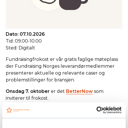
Dato: 07.10.2026
Tid: 09.00-10.00
Sted: Digitalt
Fundraisingfrokost er vår gratis faglige møteplass
der Fundraising Norges leverandørmedlemmer
presenterer aktuelle og relevante caser og
problemstillinger for bransjen.
Onsdag 7. oktober
er det
BetterNow
som
inviterer til frokost.
Det er gratis for ansatte i organisasjoner som er
medlem i Fundraising Norge å delta på våre
frokostmøter, men du må melde deg på i forkant.