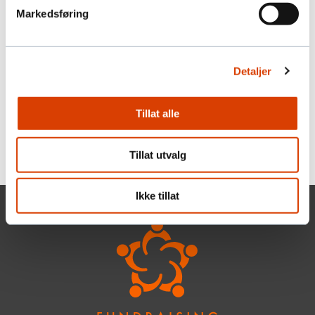
Markedsføring
BetterNow
BetterNow er en nordisk leverandør av
Detaljer
løsninger for peer-to-peer-fundraising som
hjelper organisasjoner med å nå nye
støttespillere gjennom engasjerende
Tillat alle
innsamlingskampanjer.
Tillat utvalg
Ikke tillat