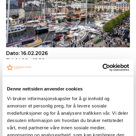
Dato: 16.02.2026
Tid: 14.00 – 15.30
Sted: Digitalt
Arendalsuka er årets store møteplass for offentlig
debatt, og årets debattfestival arrangeres 10. – 14.
Denne nettsiden anvender cookies
august.
Vi bruker informasjonskapsler for å gi innhold og
annonser et personlig preg, for å levere sosiale
Vår sektor har alltid vært godt representert på
mediefunksjoner og for å analysere trafikken vår. Vi deler
Arendalsuka, men en gjentakende tilbakemelding
dessuten informasjon om hvordan du bruker nettstedet
både fra våre medlemmer og politikere er at det
vårt, med partnerne våre innen sosiale medier,
er flere overlappende aktiviteter. Etter innspill fra
annonsering og analysearbeid, som kan kombinere den
flere medlemmer inviterer derfor politisk utvalg i