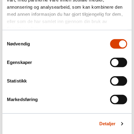
annonsering og analysearbeid, som kan kombinere den
med annen informasjon du har gjort tilgjengelig for dem,
Kviq
eller som de har samlet inn gjennom din bruk av
tjenestene deres.
Kviq hjelper organisasjoner med bestillings-
Samtykkevalg
og betalingsløsninger.
Nødvendig
Egenskaper
Statistikk
Markedsføring
Detaljer