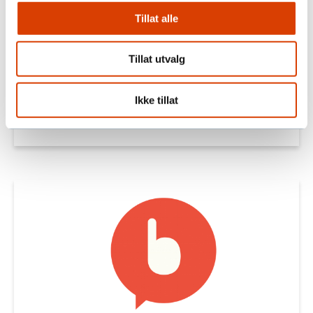
Tillat alle
Stem Agency
Tillat utvalg
Stem Agency er eksperter på
responsutløsende kommunikasjon og
Ikke tillat
rekrutterer et stort volum nye givere og
medlemmer hvert eneste år.