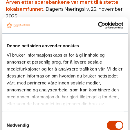
Arven etter sparebankene var ment til å støtte
lokalsamfunnet.
Dagens Næringsliv, 25. november
2025
Telefoninnsamling er ikke svindel.
Avisa Nordland,
2. juli 2025
Denne nettsiden anvender cookies
Nei, 80 prosent går ikke til administrasjon.
Dagens Næringsliv, 23. mai 2025
Vi bruker informasjonskapsler for å gi innhold og
annonser et personlig preg, for å levere sosiale
De svakeste betaler for sparebankenes
mediefunksjoner og for å analysere trafikken vår. Vi deler
kundeutbytte.
Dagens Næringsliv, 1. desember
dessuten informasjon om hvordan du bruker nettstedet
2025
vårt, med partnerne våre innen sosiale medier,
annonsering og analysearbeid, som kan kombinere den
En hilsen fra Jammerdalen.
Aftenposten, 11.
med annen informasjon du har gjort tilgjengelig for dem,
oktober 2024
eller som de har samlet inn gjennom din bruk av
Regjeringen må gjeninnføre skattefradrag for
tjenestene deres.
gaver til ideelle organisasjoner.
Stavanger
Samtykkevalg
Aftenblad, 26. april 2022
Nødvendig