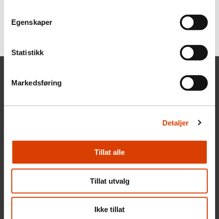
Pressemeldinger:
Egenskaper
Besøk Fundraising Norges presserom hos NTB
Statistikk
Markedsføring
Detaljer
Tillat alle
Tillat utvalg
Øvre Slottsgate 3, 0157
Oslo
Ikke tillat